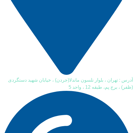
آدرس : تهران ، بلوار نلسون ماندلا(جردن) ، خیابان شهید دستگردی
(ظفر) ، برج پم، طبقه 12 ، واحد 5