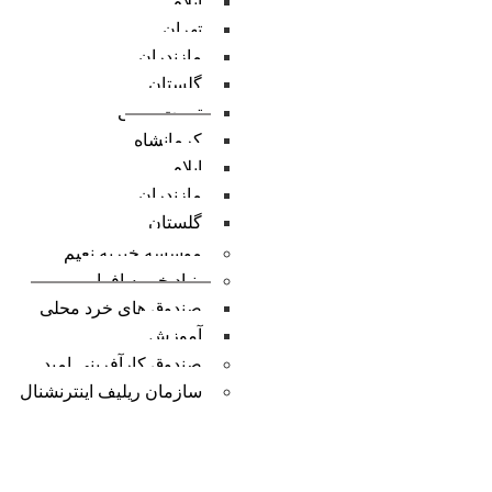
ایلام
تهران
مازندران
گلستان
تربیت مربی
کرمانشاه
ایلام
مازندران
گلستان
موسسه خیریه نعیم
بنیاد خیریه افرا
صندوق های خرد محلی
آموزش
صندوق کارآفرینی امید
سازمان ریلیف اینترنشنال