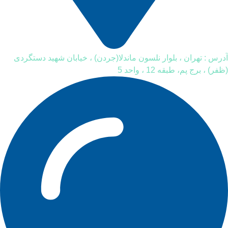
آدرس : تهران ، بلوار نلسون ماندلا(جردن) ، خیابان شهید دستگردی
(ظفر) ، برج پم، طبقه 12 ، واحد 5