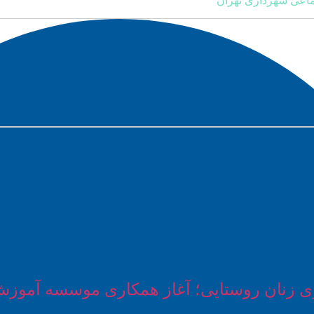
اعی شهرداری تهران
سازی زنان روستایی؛ آغاز همكاری موسسه آمو