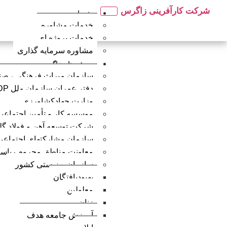
شرکت کارآفرینی زاگرس
خدمات
خدمات مشاوره
خدمات پروژه ای
مشاوره سرمایه گذاری
پروژه های زاگرس
سازمان میراث فرهنگی ، صن
دفتر عمران سازمان ملل UNDP
وزارت جهادکشاورزی
موسسه کار و تأمین اجتماعی
شرکت توسعه آهن و فولاد گل
سازمان مشارکتهای اجتماعی
معاونت مناطق محروم ریاس
سازمان بهزیستی کشور
بهبودیافتگان
معلولین
زنان
آموزش جامعه هدف