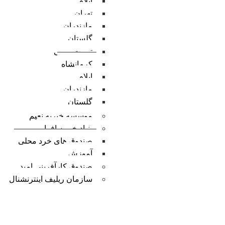
ایلام
تهران
مازندران
گلستان
تربیت مربی
کرمانشاه
ایلام
مازندران
گلستان
موسسه خیریه نعیم
بنیاد خیریه افرا
صندوق های خرد محلی
آموزش
صندوق کارآفرینی امید
سازمان ریلیف اینترنشنال