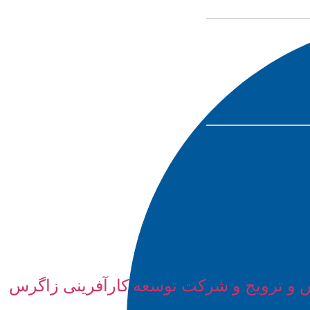
زش و ترویج و شركت توسعه کارآفرینی زاگرس